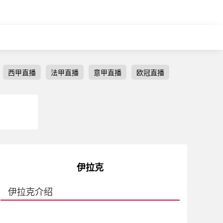
西甲直播
法甲直播
意甲直播
欧冠直播
伊拉克
伊拉克介绍