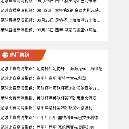
足球直播高清视频：09月26日 西甲 赫罗纳vs巴列卡诺
足球直播高清视频：09月26日 意杯第2轮 乌迪内斯vs萨勒
尼塔纳
足球直播高清视频：09月25日 足协杯 上海海港vs上海申
花
足球直播高清视频：09月25日 西甲 皇家马德里vs阿拉维
斯
热门集锦
足球比赛高清集锦：足协杯年足协杯 上海海港vs上海申花
足球比赛高清集锦：意甲年意甲 亚特兰大vs科莫
足球比赛高清集锦：英联杯年英联杯第3轮 沃尔索尔vs莱
斯特城
足球比赛高清集锦：英联杯年英联杯第3轮 韦康比流浪者v
s阿斯顿维拉
足球比赛高清集锦：意甲年意杯第2轮 都灵vs恩波利
足球比赛高清集锦：西甲年西甲 塞维利亚vs巴拉多利德
足球比赛高清集锦：西甲年西甲 瓦伦西亚vs奥萨苏纳