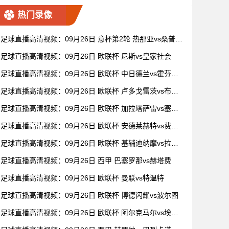
热门录像
足球直播高清视频：09月26日 意杯第2轮 热那亚vs桑普多
利亚
足球直播高清视频：09月26日 欧联杯 尼斯vs皇家社会
足球直播高清视频：09月26日 欧联杯 中日德兰vs霍芬海
姆
足球直播高清视频：09月26日 欧联杯 卢多戈雷茨vs布拉
格斯拉维亚
足球直播高清视频：09月26日 欧联杯 加拉塔萨雷vs塞萨
洛尼基
足球直播高清视频：09月26日 欧联杯 安德莱赫特vs费伦
茨瓦罗斯
足球直播高清视频：09月26日 欧联杯 基辅迪纳摩vs拉齐
奥
足球直播高清视频：09月26日 西甲 巴塞罗那vs赫塔费
足球直播高清视频：09月26日 欧联杯 曼联vs特温特
足球直播高清视频：09月26日 欧联杯 博德闪耀vs波尔图
足球直播高清视频：09月26日 欧联杯 阿尔克马尔vs埃尔
夫斯堡