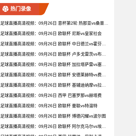
热门录像
足球直播高清视频：09月26日 意杯第2轮 热那亚vs桑普多
利亚
足球直播高清视频：09月26日 欧联杯 尼斯vs皇家社会
足球直播高清视频：09月26日 欧联杯 中日德兰vs霍芬海
姆
足球直播高清视频：09月26日 欧联杯 卢多戈雷茨vs布拉
格斯拉维亚
足球直播高清视频：09月26日 欧联杯 加拉塔萨雷vs塞萨
洛尼基
足球直播高清视频：09月26日 欧联杯 安德莱赫特vs费伦
茨瓦罗斯
足球直播高清视频：09月26日 欧联杯 基辅迪纳摩vs拉齐
奥
足球直播高清视频：09月26日 西甲 巴塞罗那vs赫塔费
足球直播高清视频：09月26日 欧联杯 曼联vs特温特
足球直播高清视频：09月26日 欧联杯 博德闪耀vs波尔图
足球直播高清视频：09月26日 欧联杯 阿尔克马尔vs埃尔
夫斯堡