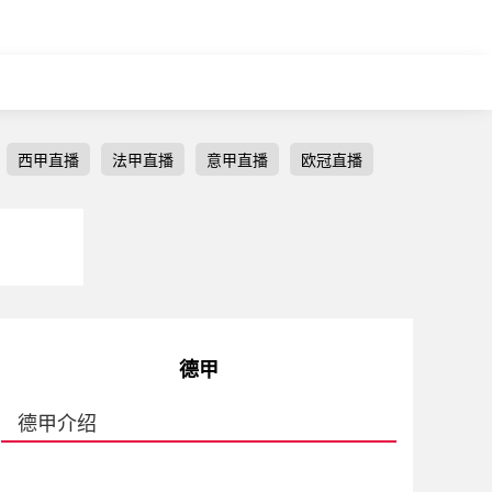
西甲直播
法甲直播
意甲直播
欧冠直播
德甲
德甲介绍