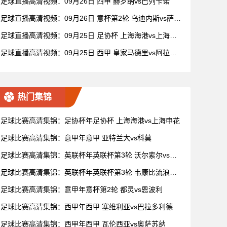
足球直播高清视频：09月26日 西甲 赫罗纳vs巴列卡诺
足球直播高清视频：09月26日 意杯第2轮 乌迪内斯vs萨勒
尼塔纳
足球直播高清视频：09月25日 足协杯 上海海港vs上海申
花
足球直播高清视频：09月25日 西甲 皇家马德里vs阿拉维
斯
热门集锦
足球比赛高清集锦：足协杯年足协杯 上海海港vs上海申花
足球比赛高清集锦：意甲年意甲 亚特兰大vs科莫
足球比赛高清集锦：英联杯年英联杯第3轮 沃尔索尔vs莱
斯特城
足球比赛高清集锦：英联杯年英联杯第3轮 韦康比流浪者v
s阿斯顿维拉
足球比赛高清集锦：意甲年意杯第2轮 都灵vs恩波利
足球比赛高清集锦：西甲年西甲 塞维利亚vs巴拉多利德
足球比赛高清集锦：西甲年西甲 瓦伦西亚vs奥萨苏纳